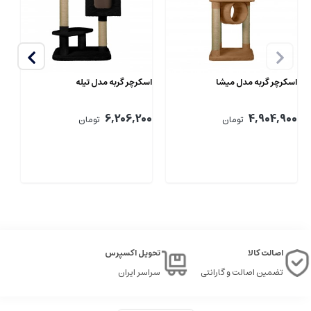
اسکرچر گربه مدل میشا
اسکرچر گربه مدل تیله
اس
00
6,206,200
4,904,900
تومان
تومان
اصالت کالا
تحویل اکسپرس
تضمین اصالت و گارانتی
سراسر ایران