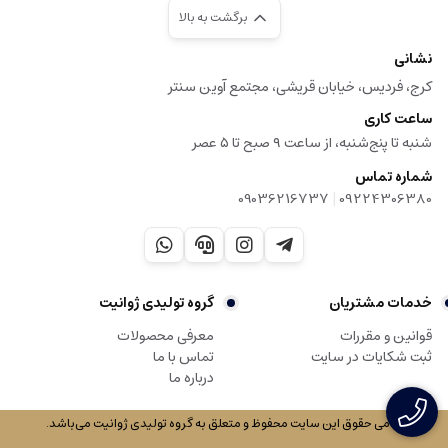
برگشت به بالا
نشانی
کرج، فردیس، خیابان قریشی، مجتمع آوین سنتر
ساعت کاری
شنبه تا پنج‌شنبه، از ساعت ۹ صبح تا ۵ عصر
شماره تماس
|
09036216737
09224306380
خدمات مشتریان
گروه تولیدی ژوانیت
قوانین و مقررات
معرفی محصولات
ثبت شکایات در سایت
تماس با ما
درباره ما
© تمامی حقوق این سایت محفوظ و متعلق به گروه تولیدی ژوانیت می‌باشد.